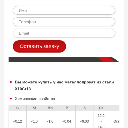
Оставить заявку
Вы можете купить у нас металлопрокат из стали
X10Cr13.
Химические свойства:
C
Si
Mn
P
S
Cr
Fe
12.0
<0.12
<1.0
<1.0
<0.04
<0.03
-
Остальн
14.0