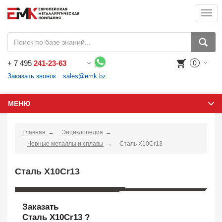
Togg
navi
+
7 495
241-23-63
0
Воспользуйтесь каталогом, положите товар в корзину и оформите заказ.
Заказать звонок
sales@emk.bz
МЕНЮ
Главная
Энциклопедия
Черные металлы и сплавы
Сталь X10Cr13
Сталь X10Cr13
Заказать
Сталь X10Cr13 ?