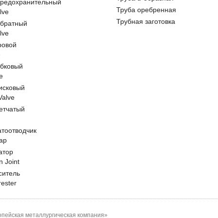
предохранительный
Труба оребренная
lve
Трубная заготовка
обратный
lve
ровой
e
обковый
e
исковый
 Valve
етчатый
атоотводчик
ap
атор
n Joint
ситель
rester
пейская металлургическая компания»