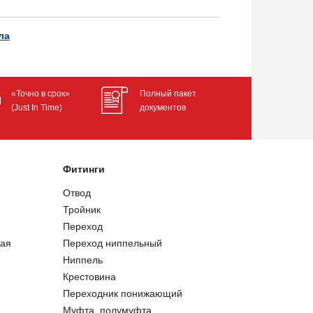
ла
«Точно в срок»
Полный пакет
(Just In Time)
документов
Фитинги
Отвод
Тройник
Переход
ая
Переход ниппельный
Ниппель
Крестовина
Переходник понижающий
Муфта, полумуфта