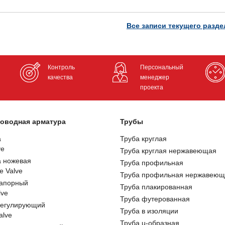
Все записи текущего разде
Контроль
Персональный
качества
менеджер
проекта
оводная арматура
Трубы
а
Труба круглая
ve
Труба круглая нержавеющая
а ножевая
Труба профильная
e Valve
Труба профильная нержавеющ
запорный
Труба плакированная
lve
Труба футерованная
регулирующий
Труба в изоляции
alve
Труба u-образная