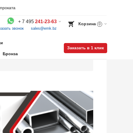
проката
+
7 495
241-23-63
Корзина
0
казать звонок
sales@emk.bz
Воспользуйтесь каталогом, положите товар в корзину и оформите заказ.
ки
Заказать в 1 клик
Бронза