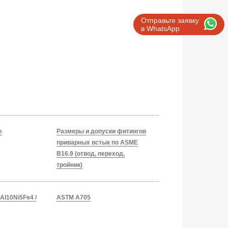
Отправьте заявку
в WhatsApp
e
Размеры и допуски фитингов
приварных встык по ASME
B16.9 (отвод, переход,
тройник)
AI10Ni5Fe4 /
ASTM A705