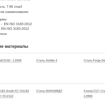
ть: 7.85 г/см3
гие наименования:
ормы
 - EN ISO 3183:2012
 EN ISO 3183:2012
логи:
ие материалы
eE315D - 1.0506
Сталь Stellite 4
Сталь Forge Di
182 Grade F2 / SA182
Сталь 06ХН28МДТ
Сплав CU7 / Cu
2 / K12122
2.0966