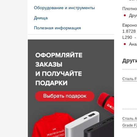
Оборудование и инструменты
Плотнос
Дру
Днища
Еврон
Полезная информация
1.8728
L290 -
Ана
Друг
Сталь F
Сталь A
Grade F