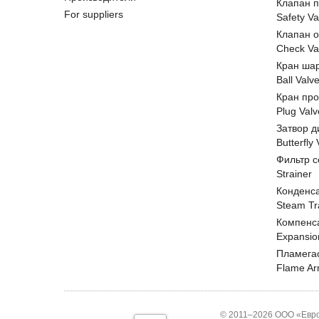
Клапан 
For suppliers
Safety Va
Клапан 
Check Va
Кран ша
Ball Valv
Кран пр
Plug Valv
Затвор д
Butterfly
Фильтр с
Strainer
Конденс
Steam Tr
Компенс
Expansio
Пламега
Flame Ar
© 2011–2026 ООО «Евро