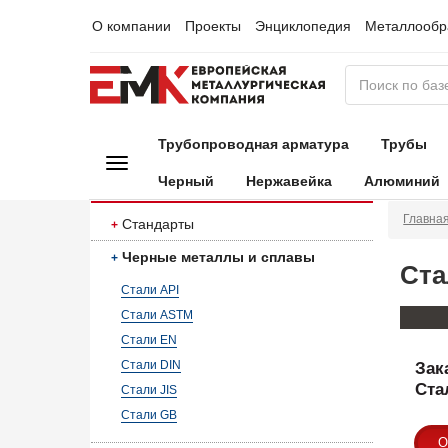
О компании
Проекты
Энциклопедия
Металлообр
Трубопроводная арматура
Трубы
Черный
Нержавейка
Алюминий
Главна
Стандарты
Черные металлы и сплавы
Ста
Стали API
Стали ASTM
Стали EN
Стали DIN
Зак
Ста
Стали JIS
Стали GB
О