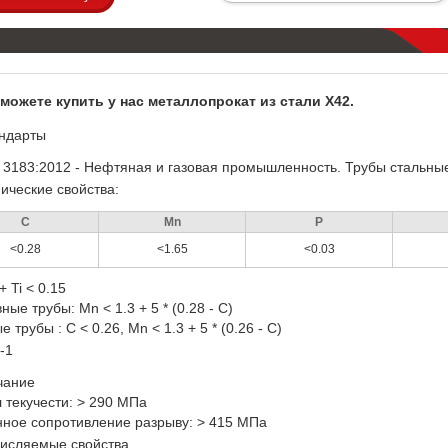
можете купить у нас металлопрокат из стали X42.
ндарты
 3183:2012 - Нефтяная и газовая промышленность. Трубы стальные
ические свойства:
C
Mn
P
<0.28
<1.65
<0.03
+ Ti < 0.15
ые трубы: Mn < 1.3 + 5 * (0.28 - C)
 трубы : C < 0.26, Mn < 1.3 + 5 * (0.26 - C)
-1
чание
 текучести: > 290 МПа
ное сопротивление разрыву: > 415 МПа
исляемые свойства