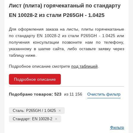
Арматура
10
Лист (плита) горячекатаный по стандарту
Поковка
120
EN 10028-2 из стали P265GH - 1.0425
Балка двутавровая
817
Балка тавровая
14
Для оформления заказа на листы, плиты горячекатаные
Швеллер
178
по стандарту EN 10028-2 из стали P265GH - 1.0425 или
Уголок
332
получения консультации позвоните нам по телефону,
Полособульб
54
указанному в шапке сайта, либо оставьте заявку через
Рельсы
78
таблицу ниже.
Рельсовый крепеж
776
Подробное описание смотрите
под таблицей
.
Заказать в 1 клик
Подробное описание
Подобрано товаров: 523
из 11 156
Очистить фильтр
Сталь: P265GH / 1.0425
Стандарт: EN 10028-2
Фильтр