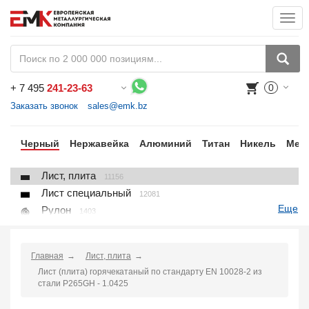
Togg
navi
+
7 495
241-23-63
0
Воспользуйтесь каталогом, положите товар в корзину и оформите заказ.
Заказать звонок
sales@emk.bz
ки
Черный
Нержавейка
Алюминий
Титан
Никель
Мед
Лист, плита
11156
Лист специальный
12081
Еще
Рулон
1403
Круг
3250
Квадрат
895
Главная
Лист, плита
Полоса
10866
Лист (плита) горячекатаный по стандарту EN 10028-2 из
Шестигранник
71
стали P265GH - 1.0425
Проволока
91