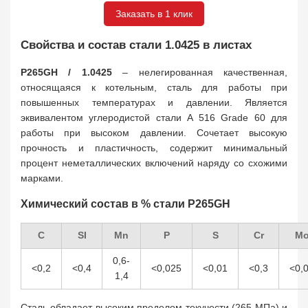
Заказать в 1 клик
Свойства и состав стали 1.0425 в листах
P265GH / 1.0425
– нелегированная качественная,
относящаяся к котельным, сталь для работы при
повышенных температурах и давлении. Является
эквивалентом углеродистой стали A 516 Grade 60 для
работы при высоком давлении. Сочетает высокую
прочность и пластичность, содержит минимальный
процент неметаллических включений наряду со схожими
марками.
Химический состав в % стали P265GH
C
SI
Mn
P
S
Cr
M
0,6-
<0,2
<0,4
<0,025
<0,01
<0,3
<0,
1,4
Сталь обладает высоким пределом текучести (265 МПа) и