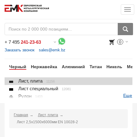
Togg
+
7 495
241-23-63
0
Воспользуйтесь каталогом, положите товар в корзину и оформите заказ.
Заказать звонок
sales@emk.bz
ки
Черный
Нержавейка
Алюминий
Титан
Никель
Мед
Лист, плита
11156
Лист специальный
12081
Еще
Рулон
1403
Круг
3250
Квадрат
895
Главная
Лист, плита
Полоса
10866
Лист 2,5х1500х6000мм EN 10028-2
Шестигранник
71
Проволока
91