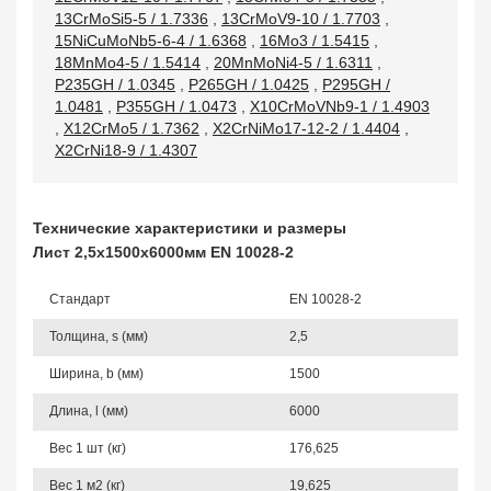
13CrMoSi5-5 / 1.7336
,
13CrMoV9-10 / 1.7703
,
15NiCuMoNb5-6-4 / 1.6368
,
16Mo3 / 1.5415
,
18MnMo4-5 / 1.5414
,
20MnMoNi4-5 / 1.6311
,
P235GH / 1.0345
,
P265GH / 1.0425
,
P295GH /
1.0481
,
P355GH / 1.0473
,
X10CrMoVNb9-1 / 1.4903
,
X12CrMo5 / 1.7362
,
X2CrNiMo17-12-2 / 1.4404
,
X2CrNi18-9 / 1.4307
Технические характеристики и размеры
Лист 2,5х1500х6000мм EN 10028-2
Стандарт
EN 10028-2
Толщина, s (мм)
2,5
Ширина, b (мм)
1500
Длина, l (мм)
6000
Вес 1 шт (кг)
176,625
Вес 1 м2 (кг)
19,625