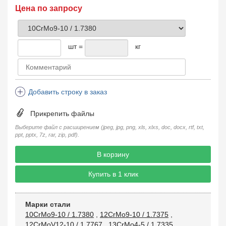
Цена по запросу
шт =
кг
Добавить строку в заказ
Прикрепить файлы
Выберите файл с расширением (jpeg, jpg, png, xls, xlxs, doc, docx, rtf, txt,
ppt, pptx, 7z, rar, zip, pdf).
В корзину
Купить в 1 клик
Марки стали
10CrMo9-10 / 1.7380
,
12CrMo9-10 / 1.7375
,
12CrMoV12-10 / 1.7767
,
13CrMo4-5 / 1.7335
,