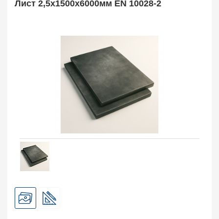
Лист 2,5х1500х6000мм EN 10028-2
Арматура
10
Поковка
120
Балка двутавровая
817
Балка тавровая
14
Швеллер
178
Уголок
332
Полособульб
54
Рельсы
78
Рельсовый крепеж
776
Заказать в 1 клик