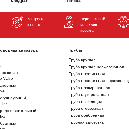
Квадрат
Полоса
Контроль
Персональный
качества
менеджер
проекта
оводная арматура
Трубы
а
Труба круглая
ve
Труба круглая нержавеющая
а ножевая
Труба профильная
e Valve
Труба профильная нержавеющ
запорный
Труба плакированная
lve
Труба футерованная
регулирующий
Труба в изоляции
alve
Труба u-образная
предохранительный
Труба оребренная
lve
Трубная заготовка
обратный