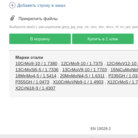
Добавить строку в заказ
Прикрепить файлы
Выберите файл с расширением (jpeg, jpg, png, xls, xlxs, doc, docx, rtf, txt, ppt, pptx, 
В корзину
Купить в 1 клик
Марки стали
10CrMo9-10 / 1.7380
,
12CrMo9-10 / 1.7375
,
12CrMoV12-10 /
13CrMoSi5-5 / 1.7336
,
13CrMoV9-10 / 1.7703
,
15NiCuMoNb5-
18MnMo4-5 / 1.5414
,
20MnMoNi4-5 / 1.6311
,
P235GH / 1.03
P355GH / 1.0473
,
X10CrMoVNb9-1 / 1.4903
,
X12CrMo5 / 1.
X2CrNi18-9 / 1.4307
EN 10028-2