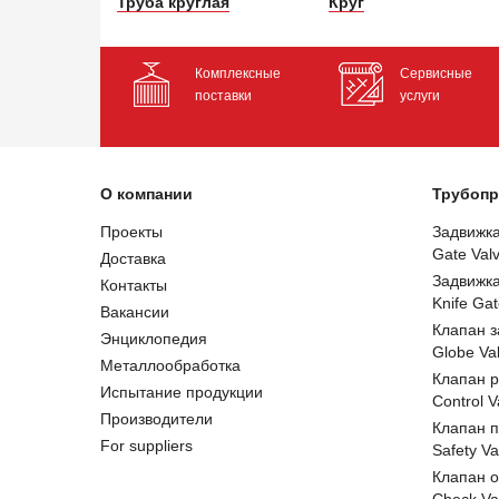
Труба круглая
Круг
Комплексные
Сервисные
поставки
услуги
О компании
Трубопр
Проекты
Задвижк
Gate Val
Доставка
Задвижк
Контакты
Knife Gat
Вакансии
Клапан 
Энциклопедия
Globe Va
Металлообработка
Клапан 
Испытание продукции
Control V
Производители
Клапан 
For suppliers
Safety Va
Клапан 