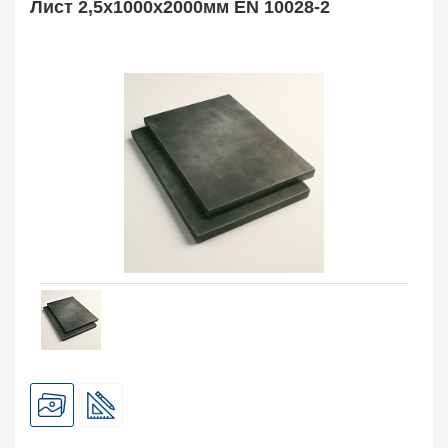
Лист 2,5х1000х2000мм EN 10028-2
Арматура
10
Поковка
120
Балка двутавровая
817
Балка тавровая
14
Швеллер
178
Уголок
332
Полособульб
54
Рельсы
78
Рельсовый крепеж
776
Заказать в 1 клик