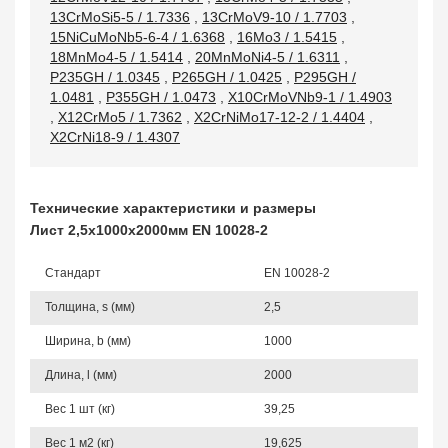
13CrMoSi5-5 / 1.7336
,
13CrMoV9-10 / 1.7703
,
15NiCuMoNb5-6-4 / 1.6368
,
16Mo3 / 1.5415
,
18MnMo4-5 / 1.5414
,
20MnMoNi4-5 / 1.6311
,
P235GH / 1.0345
,
P265GH / 1.0425
,
P295GH /
1.0481
,
P355GH / 1.0473
,
X10CrMoVNb9-1 / 1.4903
,
X12CrMo5 / 1.7362
,
X2CrNiMo17-12-2 / 1.4404
,
X2CrNi18-9 / 1.4307
Технические характеристики и размеры
Лист 2,5х1000х2000мм EN 10028-2
Стандарт
EN 10028-2
Толщина, s (мм)
2,5
Ширина, b (мм)
1000
Длина, l (мм)
2000
Вес 1 шт (кг)
39,25
Вес 1 м2 (кг)
19,625