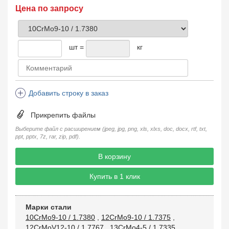
Цена по запросу
шт =
кг
Добавить строку в заказ
Прикрепить файлы
Выберите файл с расширением (jpeg, jpg, png, xls, xlxs, doc, docx, rtf, txt,
ppt, pptx, 7z, rar, zip, pdf).
В корзину
Купить в 1 клик
Марки стали
10CrMo9-10 / 1.7380
,
12CrMo9-10 / 1.7375
,
12CrMoV12-10 / 1.7767
,
13CrMo4-5 / 1.7335
,