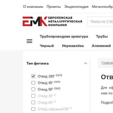
О компании
Проекты
Энциклопедия
Металлообр
Трубопроводная арматура
Трубы
Черный
Нержавейка
Алюминий
Главна
Тип фитинга
Отв
2479
Отвод 180°
2633
Отвод 45°
Для оф
2645
Отвод 90°
нам по
0
Отвод 30°
0
Подроб
Отвод 60°
0
Отвод наружный 90°