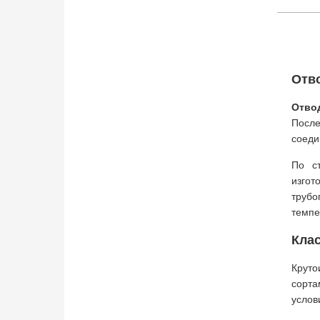
Отво
Отво
После
соеди
По с
изгот
трубо
темпе
Клас
Круто
сорта
услов