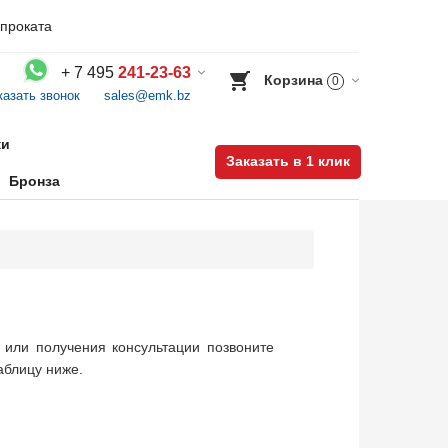
проката
+
7 495
241-23-63
Корзина
0
казать звонок
sales@emk.bz
Воспользуйтесь каталогом, положите товар в корзину и оформите заказ.
ки
Заказать в 1 клик
Бронза
 или получения консультации позвоните
аблицу ниже.