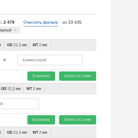
 2 479
Очистить фильтр
из 33 435
Черный
5
OD
21,3 мм
WT
2 мм
кг
В корзину
Купить в 1 клик
OD
21,3 мм
WT
2 мм
В корзину
Купить в 1 клик
5
OD
21,3 мм
WT
2 мм