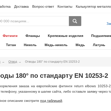
аботка
Доставка
Вопрос-ответ
Контакты
Калькулятор металло
За
Фитинги
Фланцы
Крепежные изделия
Подшипни
Титан
Никель
Медь-никель
Медь
Латунь
я
Отвод
Отводы 180° по стандарту EN 10253-2
оды 180° по стандарту EN 10253-2
ормления заказа на европейские фитинги return elbows 10253-2
 телефону, указанному в шапке сайта, либо оставьте заявку через т
ное описание смотрите
под таблицей
.