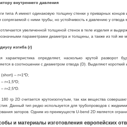
ктору внутреннего давления
ги типа А имеют одинаковую толщину стенки у приварных концов 
и сопрягаемой с ними трубы, но устойчивость к давлению у отвода
 отличается увеличенной толщиной стенок в теле изделия и выдерж
нозначными параметрами диаметра и толщины, а также из той же м
диусу изгиба (r)
я характеристика определяет, насколько крутой разворот бу
яется в соотношении с диаметром отвода (D). Выделяют короткий и 
 (short) – r=1*D;
 – r=1,5*D;
 – r=2,5*D.
 180 гр 2D считается крутоизогнутым, так как вещества совершаю
стия. Данный тип редко используется для трубопроводов с жидкими
ования заторов. Одним из преимуществ U-bend 2D является ограни
обы и материалы изготовления европейских отв