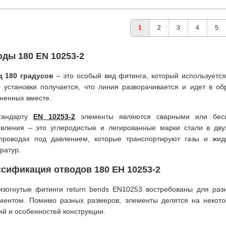
1
2
3
4
5
ды 180 EN 10253-2
д 180 градусов
– это особый вид фитинга, который используется
 установки получается, что линия разворачивается и идет в об
ненных вместе.
тандарту
EN 10253-2
элементы являются сварными или бес
овления – это углеродистые и легированные марки стали в дву
проводах под давлением, которые транспортируют газы и жид
ратур.
сификация отводов 180 ЕН 10253-2
изогнутые фитинги return bends EN10253 востребованы для р
ментом. Помимо разных размеров, элементы делятся на некото
ий и особенностей конструкции.