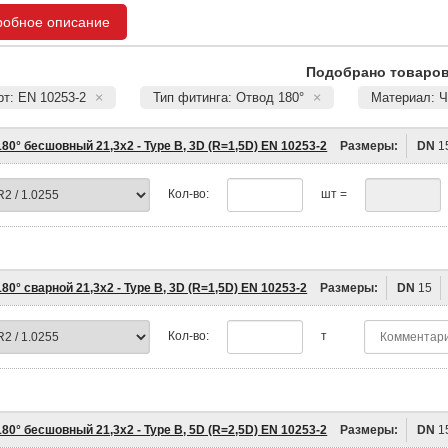
робное описание
Подобрано товаров:
т: EN 10253-2
Тип фитинга: Отвод 180°
Материал: 
80° бесшовный 21,3х2 - Type B, 3D (R=1,5D) EN 10253-2
Размеры:
DN
1
Кол-во:
шт =
80° сварной 21,3х2 - Type B, 3D (R=1,5D) EN 10253-2
Размеры:
DN
15
Кол-во:
т
80° бесшовный 21,3х2 - Type B, 5D (R=2,5D) EN 10253-2
Размеры:
DN
1