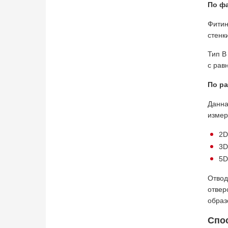
По фа
Фитин
стенк
Тип B
с рав
По ра
Данна
измер
2D
3D
5D
Отвод
отвер
образ
Спос