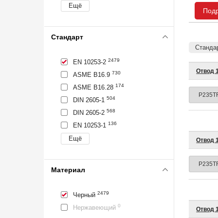
Под
Стандарт
Стандар
2479
EN 10253-2
Отвод 1
730
ASME B16.9
174
ASME B16.28
504
DIN 2605-1
568
DIN 2605-2
136
EN 10253-1
Отвод 1
Материал
2479
Черный
0
Нержавеющий
Отвод 1