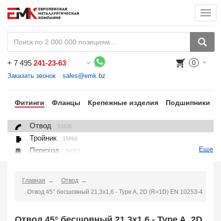
Togg
navi
+
7 495
241-23-63
0
Воспользуйтесь каталогом, положите товар в корзину и оформите заказ.
Заказать звонок
sales@emk.bz
бы
Фитинги
Фланцы
Крепежные изделия
Подшипники
Отвод
33435
Тройник
15860
Еще
Переход
24553
Переход ниппельный
16558
Ниппель
9563
Главная
Отвод
Крестовина
361
Отвод 45° бесшовный 21,3х1,6 - Type A, 2D (R=1D) EN 10253-4
Переходник понижающий
190
Муфта, полумуфта
935
Отвод 45° бесшовный 21,3х1,6 - Type A, 2D