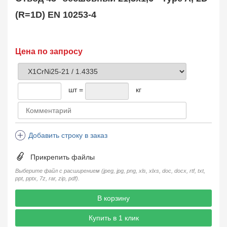
Муфта соединительная
683
(R=1D) EN 10253-4
Заглушка, крышка
1708
Пробка
72
Втулка, футорка
135
Цена по запросу
Бобышка
63248
Седло
211
Днище
11832
шт =
кг
Втулка для фланца
698
Заказать в 1 клик
Добавить строку в заказ
Прикрепить файлы
Выберите файл с расширением (jpeg, jpg, png, xls, xlxs, doc, docx, rtf, txt,
ppt, pptx, 7z, rar, zip, pdf).
В корзину
Купить в 1 клик