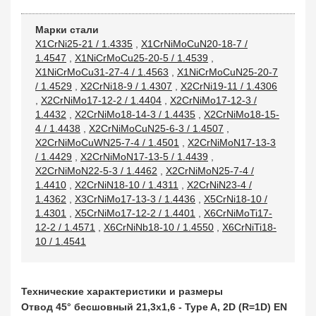
Марки стали
X1CrNi25-21 / 1.4335
,
X1CrNiMoCuN20-18-7 /
1.4547
,
X1NiCrMoCu25-20-5 / 1.4539
,
X1NiCrMoCu31-27-4 / 1.4563
,
X1NiCrMoCuN25-20-7
/ 1.4529
,
X2CrNi18-9 / 1.4307
,
X2CrNi19-11 / 1.4306
,
X2CrNiMo17-12-2 / 1.4404
,
X2CrNiMo17-12-3 /
1.4432
,
X2CrNiMo18-14-3 / 1.4435
,
X2CrNiMo18-15-
4 / 1.4438
,
X2CrNiMoCuN25-6-3 / 1.4507
,
X2CrNiMoCuWN25-7-4 / 1.4501
,
X2CrNiMoN17-13-3
/ 1.4429
,
X2CrNiMoN17-13-5 / 1.4439
,
X2CrNiMoN22-5-3 / 1.4462
,
X2CrNiMoN25-7-4 /
1.4410
,
X2CrNiN18-10 / 1.4311
,
X2CrNiN23-4 /
1.4362
,
X3CrNiMo17-13-3 / 1.4436
,
X5CrNi18-10 /
1.4301
,
X5CrNiMo17-12-2 / 1.4401
,
X6CrNiMoTi17-
12-2 / 1.4571
,
X6CrNiNb18-10 / 1.4550
,
X6CrNiTi18-
10 / 1.4541
Технические характеристики и размеры
Отвод 45° бесшовный 21,3х1,6 - Type A, 2D (R=1D) EN