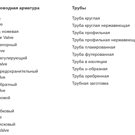
оводная арматура
Трубы
а
Труба круглая
ve
Труба круглая нержавеющая
а ножевая
Труба профильная
e Valve
Труба профильная нержавеющ
запорный
Труба плакированная
lve
Труба футерованная
регулирующий
Труба в изоляции
alve
Труба u-образная
предохранительный
Труба оребренная
lve
Трубная заготовка
обратный
lve
ровой
e
обковый
e
исковый
 Valve