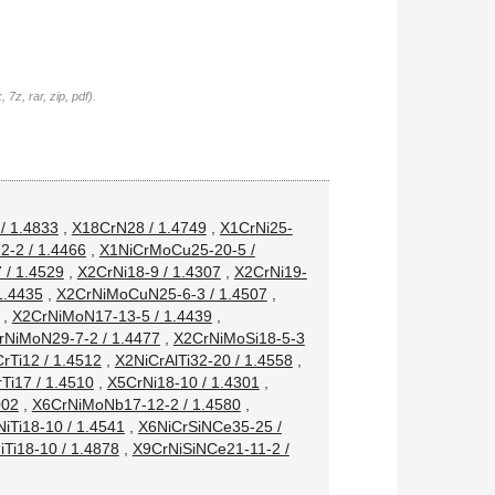
7z, rar, zip, pdf).
/ 1.4833
,
X18CrN28 / 1.4749
,
X1CrNi25-
-2 / 1.4466
,
X1NiCrMoCu25-20-5 /
/ 1.4529
,
X2CrNi18-9 / 1.4307
,
X2CrNi19-
1.4435
,
X2CrNiMoCuN25-6-3 / 1.4507
,
,
X2CrNiMoN17-13-5 / 1.4439
,
rNiMoN29-7-2 / 1.4477
,
X2CrNiMoSi18-5-3
rTi12 / 1.4512
,
X2NiCrAlTi32-20 / 1.4558
,
Ti17 / 1.4510
,
X5CrNi18-10 / 1.4301
,
002
,
X6CrNiMoNb17-12-2 / 1.4580
,
iTi18-10 / 1.4541
,
X6NiCrSiNCe35-25 /
Ti18-10 / 1.4878
,
X9CrNiSiNCe21-11-2 /