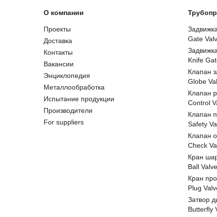
О компании
Трубопр
Проекты
Задвижк
Gate Val
Доставка
Задвижк
Контакты
Knife Gat
Вакансии
Клапан 
Энциклопедия
Globe Va
Металлообработка
Клапан 
Испытание продукции
Control V
Производители
Клапан 
For suppliers
Safety Va
Клапан 
Check Va
Кран ша
Ball Valv
Кран пр
Plug Valv
Затвор д
Butterfly