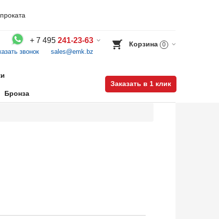
проката
+
7 495
241-23-63
Корзина
0
казать звонок
sales@emk.bz
Воспользуйтесь каталогом, положите товар в корзину и оформите заказ.
ки
Заказать в 1 клик
Бронза