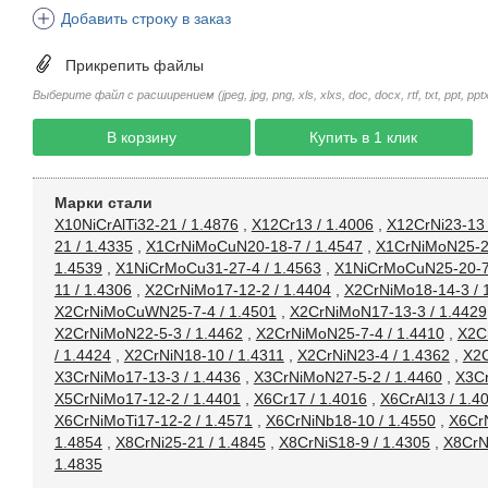
Добавить строку в заказ
Прикрепить файлы
Выберите файл с расширением (jpeg, jpg, png, xls, xlxs, doc, docx, rtf, txt, ppt, pptx, 
В корзину
Купить в 1 клик
Марки стали
X10NiCrAlTi32-21 / 1.4876
,
X12Cr13 / 1.4006
,
X12CrNi23-13 
21 / 1.4335
,
X1CrNiMoCuN20-18-7 / 1.4547
,
X1CrNiMoN25-22
1.4539
,
X1NiCrMoCu31-27-4 / 1.4563
,
X1NiCrMoCuN25-20-7 
11 / 1.4306
,
X2CrNiMo17-12-2 / 1.4404
,
X2CrNiMo18-14-3 / 
X2CrNiMoCuWN25-7-4 / 1.4501
,
X2CrNiMoN17-13-3 / 1.4429
X2CrNiMoN22-5-3 / 1.4462
,
X2CrNiMoN25-7-4 / 1.4410
,
X2C
/ 1.4424
,
X2CrNiN18-10 / 1.4311
,
X2CrNiN23-4 / 1.4362
,
X2C
X3CrNiMo17-13-3 / 1.4436
,
X3CrNiMoN27-5-2 / 1.4460
,
X3Cr
X5CrNiMo17-12-2 / 1.4401
,
X6Cr17 / 1.4016
,
X6CrAl13 / 1.4
X6CrNiMoTi17-12-2 / 1.4571
,
X6CrNiNb18-10 / 1.4550
,
X6CrN
1.4854
,
X8CrNi25-21 / 1.4845
,
X8CrNiS18-9 / 1.4305
,
X8CrNi
1.4835