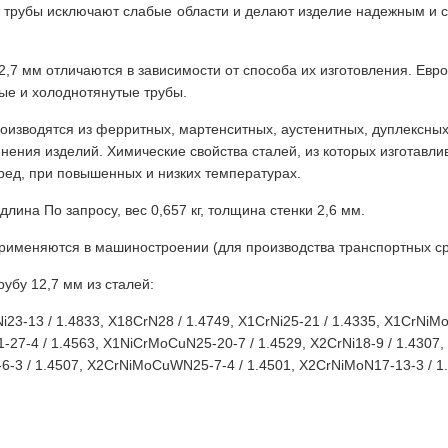
й трубы исключают слабые области и делают изделие надежным и 
,7 мм отличаются в зависимости от способа их изготовления. Евро
ные и холоднотянутые трубы.
оизводятся из ферритных, мартенситных, аустенитных, дуплексных
нения изделий. Химические свойства сталей, из которых изготавл
ред, при повышенных и низких температурах.
ина По запросу, вес 0,657 кг, толщина стенки 2,6 мм.
меняются в машиностроении (для производства транспортных сред
убу 12,7 мм из сталей:
Ni23-13 / 1.4833, X18CrN28 / 1.4749, X1CrNi25-21 / 1.4335, X1CrNi
27-4 / 1.4563, X1NiCrMoCuN25-20-7 / 1.4529, X2CrNi18-9 / 1.4307, 
6-3 / 1.4507, X2CrNiMoCuWN25-7-4 / 1.4501, X2CrNiMoN17-13-3 / 1.