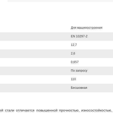
Для машиностроения
EN 10297-2
12,7
2,6
0,657
По запросу
110
Бесшовная
й стали отличается повышенной прочностью, износостойкостью,