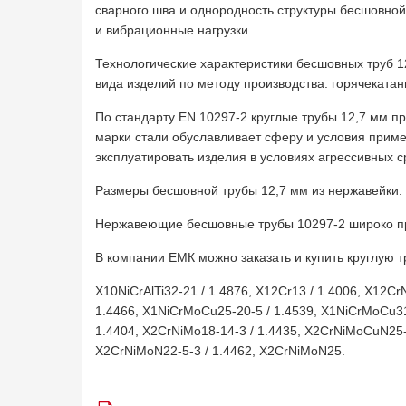
сварного шва и однородность структуры бесшовно
и вибрационные нагрузки.
Технологические характеристики бесшовных труб 12
вида изделий по методу производства: горячеката
По стандарту EN 10297-2 круглые трубы 12,7 мм пр
марки стали обуславливает сферу и условия приме
эксплуатировать изделия в условиях агрессивных с
Размеры бесшовной трубы 12,7 мм из нержавейки: дл
Нержавеющие бесшовные трубы 10297-2 широко при
В компании ЕМК можно заказать и купить круглую тр
X10NiCrAlTi32-21 / 1.4876, X12Cr13 / 1.4006, X12Cr
1.4466, X1NiCrMoCu25-20-5 / 1.4539, X1NiCrMoCu31-
1.4404, X2CrNiMo18-14-3 / 1.4435, X2CrNiMoCuN25-
X2CrNiMoN22-5-3 / 1.4462, X2CrNiMoN25.