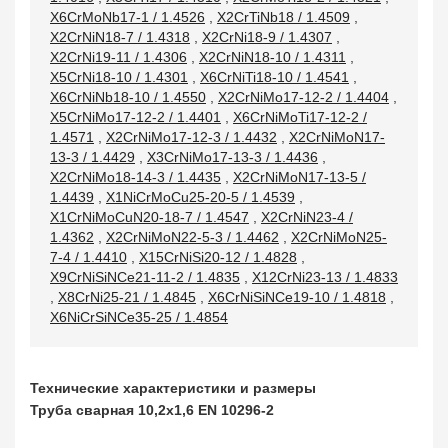
X6CrMoNb17-1 / 1.4526
,
X2CrTiNb18 / 1.4509
,
X2CrNiN18-7 / 1.4318
,
X2CrNi18-9 / 1.4307
,
X2CrNi19-11 / 1.4306
,
X2CrNiN18-10 / 1.4311
,
X5CrNi18-10 / 1.4301
,
X6CrNiTi18-10 / 1.4541
,
X6CrNiNb18-10 / 1.4550
,
X2CrNiMo17-12-2 / 1.4404
,
X5CrNiMo17-12-2 / 1.4401
,
X6CrNiMoTi17-12-2 /
1.4571
,
X2CrNiMo17-12-3 / 1.4432
,
X2CrNiMoN17-
13-3 / 1.4429
,
X3CrNiMo17-13-3 / 1.4436
,
X2CrNiMo18-14-3 / 1.4435
,
X2CrNiMoN17-13-5 /
1.4439
,
X1NiCrMoCu25-20-5 / 1.4539
,
X1CrNiMoCuN20-18-7 / 1.4547
,
X2CrNiN23-4 /
1.4362
,
X2CrNiMoN22-5-3 / 1.4462
,
X2CrNiMoN25-
7-4 / 1.4410
,
X15CrNiSi20-12 / 1.4828
,
X9CrNiSiNCe21-11-2 / 1.4835
,
X12CrNi23-13 / 1.4833
,
X8CrNi25-21 / 1.4845
,
X6CrNiSiNCe19-10 / 1.4818
,
X6NiCrSiNCe35-25 / 1.4854
Технические характеристики и размеры
Труба сварная 10,2х1,6 EN 10296-2