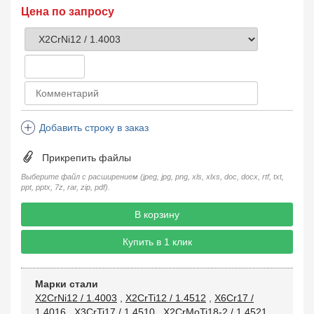
Цена по запросу
Добавить строку в заказ
Прикрепить файлы
Выберите файл с расширением (jpeg, jpg, png, xls, xlxs, doc, docx, rtf, txt,
ppt, pptx, 7z, rar, zip, pdf).
В корзину
Купить в 1 клик
Марки стали
X2CrNi12 / 1.4003
,
X2CrTi12 / 1.4512
,
X6Cr17 /
1.4016
,
X3CrTi17 / 1.4510
,
X2CrMoTi18-2 / 1.4521
,