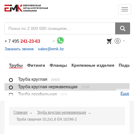
Togg
+
7 495
241-23-63
0
Воспользуйтесь каталогом, положите товар в корзину и оформите заказ.
Заказать звонок
sales@emk.bz
ра
Трубы
Фитинги
Фланцы
Крепежные изделия
Подши
Труба круглая
26830
Труба круглая нержавеющая
11045
Еще
Труба профильная
8836
Труба профильная нержавеющая
1721
Труба плакированная
166
Главная
Труба круглая нержавеющая
Труба футерованная
1
Труба сварная 10,2х1,6 EN 10296-2
Труба в изоляции
2230
Труба u-образная
1