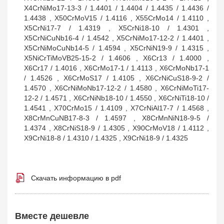
X4CrNiMo17-13-3 / 1.4401 / 1.4404 / 1.4435 / 1.4436 /
1.4438 , X50CrMoV15 / 1.4116 , X55CrMo14 / 1.4110 ,
X5CrNi17-7 / 1.4319 , X5CrNi18-10 / 1.4301 ,
X5CrNiCuNb16-4 / 1.4542 , X5CrNiMo17-12-2 / 1.4401 ,
X5CrNiMoCuNb14-5 / 1.4594 , X5CrNiN19-9 / 1.4315 ,
X5NiCrTiMoVB25-15-2 / 1.4606 , X6Cr13 / 1.4000 ,
X6Cr17 / 1.4016 , X6CrMo17-1 / 1.4113 , X6CrMoNb17-1
/ 1.4526 , X6CrMoS17 / 1.4105 , X6CrNiCuS18-9-2 /
1.4570 , X6CrNiMoNb17-12-2 / 1.4580 , X6CrNiMoTi17-
12-2 / 1.4571 , X6CrNiNb18-10 / 1.4550 , X6CrNiTi18-10 /
1.4541 , X70CrMo15 / 1.4109 , X7CrNiAl17-7 / 1.4568 ,
X8CrMnCuNB17-8-3 / 1.4597 , X8CrMnNiN18-9-5 /
1.4374 , X8CrNiS18-9 / 1.4305 , X90CrMoV18 / 1.4112 ,
X9CrNi18-8 / 1.4310 / 1.4325 , X9CrNi18-9 / 1.4325
Скачать информацию в pdf
Вместе дешевле