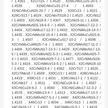
/ 1.4361 , X1CrTi15 / 1.4520 , X1NiCrMoCu25-20-5 /
1.4539 , X1NiCrMoCu31-27-4 / 1.4563 ,
X1NiCrMoCuN25-20-7 / 1.4529 , X20Cr13 / 1.4021 ,
X29CrS13 / 1.4029 , X2CrMoTiS18-2 / 1.4523 , X2CrNi12
/ 1.4003 , X2CrNi18-9 / 1.4307 , X2CrNi19-11 / 1.4306 ,
X2CrNiMnMoN25-18-6-5 / 1.4565 , X2CrNiMo17-12-2 /
1.4404 , X2CrNiMo17-12-3 / 1.4432 , X2CrNiMo18-14-3 /
1.4435 , X2CrNiMo18-15-4 / 1.4438 , X2CrNiMoCuN25-6-
3 / 1.4507 , X2CrNiMoCuS17-10-2 / 1.4598 ,
X2CrNiMoCuWN25-7-4 / 1.4501 , X2CrNiMoN17-11-2 /
1.4406 , X2CrNiMoN17-13-3 / 1.4429 , X2CrNiMoN17-13-
5 / 1.4439 , X2CrNiMoN22-5-3 / 1.4462 , X2CrNiMoN25-7-
4 / 1.4410 , X2CrNiMoN29-7-2 / 1.4477 , X2CrNiMoSi18-
5-3 / 1.4424 , X2CrNiMoV13-5-2 / 1.4415 , X2CrNiN18-10
/ 1.4311 , X2CrNiN23-4 / 1.4362 , X2CrTi17 / 1.4520 ,
X2CrTiNb18 / 1.4509 , X30Cr13 / 1.4028 , X38CrMo14 /
1.4419 , X39Cr13 / 1.4031 , X39CrMo17-1 / 1.4122 ,
X3CrNb17 / 1.4511 , X3CrNiCu18-9-4 / 1.4567 ,
X3CrNiCu19-9-2 / 1.4560 , X3CrNiCuMo17-11-3-2 /
1.4578 , X3CrNiMo13-4 / 1.4313 , X3CrNiMo17-13-3 /
1.4436 , X3CrNiMoN27-5-2 / 1.4460 , X40CrMoVN16-2 /
1.4123 , X46Cr13 / 1.4034 , X46CrS13 / 1.4035 ,
X4CrNi18-12 / 1.4303 , X4CrNiMo16-5-1 / 1.4418 ,