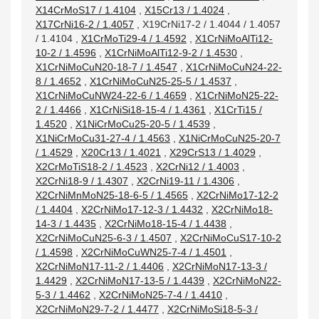
X14CrMoS17 / 1.4104
,
X15Cr13 / 1.4024
,
X17CrNi16-2 / 1.4057
,
X19CrNi17-2 / 1.4044 / 1.4057
/ 1.4104
,
X1CrMoTi29-4 / 1.4592
,
X1CrNiMoAlTi12-
10-2 / 1.4596
,
X1CrNiMoAlTi12-9-2 / 1.4530
,
X1CrNiMoCuN20-18-7 / 1.4547
,
X1CrNiMoCuN24-22-
8 / 1.4652
,
X1CrNiMoCuN25-25-5 / 1.4537
,
X1CrNiMoCuNW24-22-6 / 1.4659
,
X1CrNiMoN25-22-
2 / 1.4466
,
X1CrNiSi18-15-4 / 1.4361
,
X1CrTi15 /
1.4520
,
X1NiCrMoCu25-20-5 / 1.4539
,
X1NiCrMoCu31-27-4 / 1.4563
,
X1NiCrMoCuN25-20-7
/ 1.4529
,
X20Cr13 / 1.4021
,
X29CrS13 / 1.4029
,
X2CrMoTiS18-2 / 1.4523
,
X2CrNi12 / 1.4003
,
X2CrNi18-9 / 1.4307
,
X2CrNi19-11 / 1.4306
,
X2CrNiMnMoN25-18-6-5 / 1.4565
,
X2CrNiMo17-12-2
/ 1.4404
,
X2CrNiMo17-12-3 / 1.4432
,
X2CrNiMo18-
14-3 / 1.4435
,
X2CrNiMo18-15-4 / 1.4438
,
X2CrNiMoCuN25-6-3 / 1.4507
,
X2CrNiMoCuS17-10-2
/ 1.4598
,
X2CrNiMoCuWN25-7-4 / 1.4501
,
X2CrNiMoN17-11-2 / 1.4406
,
X2CrNiMoN17-13-3 /
1.4429
,
X2CrNiMoN17-13-5 / 1.4439
,
X2CrNiMoN22-
5-3 / 1.4462
,
X2CrNiMoN25-7-4 / 1.4410
,
X2CrNiMoN29-7-2 / 1.4477
,
X2CrNiMoSi18-5-3 /