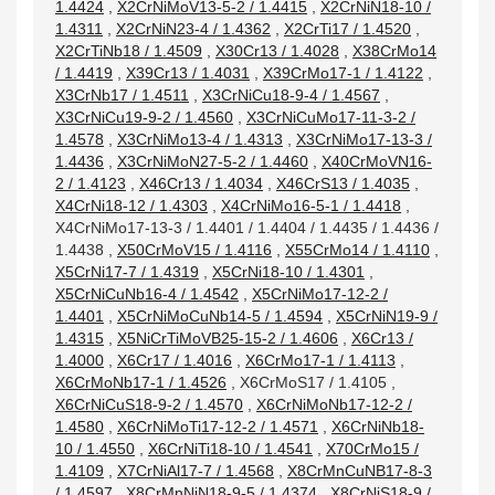
1.4424
,
X2CrNiMoV13-5-2 / 1.4415
,
X2CrNiN18-10 /
1.4311
,
X2CrNiN23-4 / 1.4362
,
X2CrTi17 / 1.4520
,
X2CrTiNb18 / 1.4509
,
X30Cr13 / 1.4028
,
X38CrMo14
/ 1.4419
,
X39Cr13 / 1.4031
,
X39CrMo17-1 / 1.4122
,
X3CrNb17 / 1.4511
,
X3CrNiCu18-9-4 / 1.4567
,
X3CrNiCu19-9-2 / 1.4560
,
X3CrNiCuMo17-11-3-2 /
1.4578
,
X3CrNiMo13-4 / 1.4313
,
X3CrNiMo17-13-3 /
1.4436
,
X3CrNiMoN27-5-2 / 1.4460
,
X40CrMoVN16-
2 / 1.4123
,
X46Cr13 / 1.4034
,
X46CrS13 / 1.4035
,
X4CrNi18-12 / 1.4303
,
X4CrNiMo16-5-1 / 1.4418
,
X4CrNiMo17-13-3 / 1.4401 / 1.4404 / 1.4435 / 1.4436 /
1.4438
,
X50CrMoV15 / 1.4116
,
X55CrMo14 / 1.4110
,
X5CrNi17-7 / 1.4319
,
X5CrNi18-10 / 1.4301
,
X5CrNiCuNb16-4 / 1.4542
,
X5CrNiMo17-12-2 /
1.4401
,
X5CrNiMoCuNb14-5 / 1.4594
,
X5CrNiN19-9 /
1.4315
,
X5NiCrTiMoVB25-15-2 / 1.4606
,
X6Cr13 /
1.4000
,
X6Cr17 / 1.4016
,
X6CrMo17-1 / 1.4113
,
X6CrMoNb17-1 / 1.4526
,
X6CrMoS17 / 1.4105
,
X6CrNiCuS18-9-2 / 1.4570
,
X6CrNiMoNb17-12-2 /
1.4580
,
X6CrNiMoTi17-12-2 / 1.4571
,
X6CrNiNb18-
10 / 1.4550
,
X6CrNiTi18-10 / 1.4541
,
X70CrMo15 /
1.4109
,
X7CrNiAl17-7 / 1.4568
,
X8CrMnCuNB17-8-3
/ 1.4597
,
X8CrMnNiN18-9-5 / 1.4374
,
X8CrNiS18-9 /