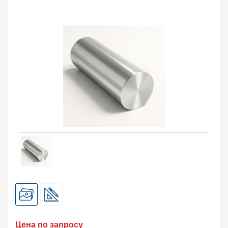
Балка двутавровая
105
Балка тавровая
133
Швеллер
95
Уголок
408
Заказать в 1 клик
Цена по запросу