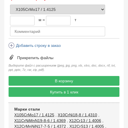
м =
т
Добавить строку в заказ
Прикрепить файлы
Выберите файл с расширением (jpeg, jpg, png, xls, xlxs, doc, docx, rtf, txt,
ppt, pptx, 7z, rar, zip, pdf).
В корзину
Купить в 1 клик
Марки стали
X105CrMo17 / 1.4125
,
X10CrNi18-8 / 1.4310
,
X11CrNiMnN19-8-6 / 1.4369
,
X12Cr13 / 1.4006
,
X12CrMnNiN17-7-5 / 1.4372
,
X12CrS13 / 1.4005
,