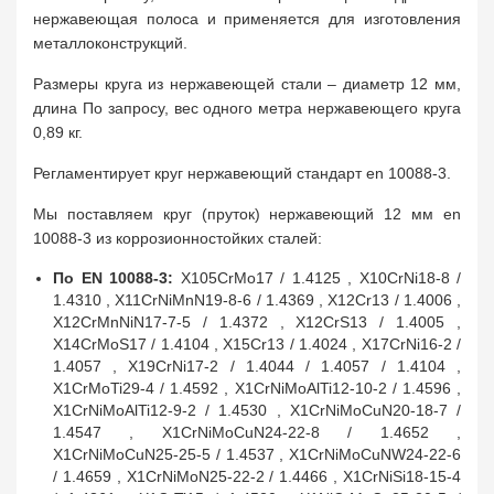
нержавеющая полоса и применяется для изготовления
металлоконструкций.
Размеры круга из нержавеющей стали – диаметр 12 мм,
длина По запросу, вес одного метра нержавеющего круга
0,89 кг.
Регламентирует круг нержавеющий стандарт en 10088-3.
Мы поставляем круг (пруток) нержавеющий 12 мм en
10088-3 из коррозионностойких сталей:
По EN 10088-3:
X105CrMo17 / 1.4125 , X10CrNi18-8 /
1.4310 , X11CrNiMnN19-8-6 / 1.4369 , X12Cr13 / 1.4006 ,
X12CrMnNiN17-7-5 / 1.4372 , X12CrS13 / 1.4005 ,
X14CrMoS17 / 1.4104 , X15Cr13 / 1.4024 , X17CrNi16-2 /
1.4057 , X19CrNi17-2 / 1.4044 / 1.4057 / 1.4104 ,
X1CrMoTi29-4 / 1.4592 , X1CrNiMoAlTi12-10-2 / 1.4596 ,
X1CrNiMoAlTi12-9-2 / 1.4530 , X1CrNiMoCuN20-18-7 /
1.4547 , X1CrNiMoCuN24-22-8 / 1.4652 ,
X1CrNiMoCuN25-25-5 / 1.4537 , X1CrNiMoCuNW24-22-6
/ 1.4659 , X1CrNiMoN25-22-2 / 1.4466 , X1CrNiSi18-15-4