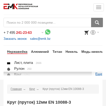
Togg
+
7 495
241-23-63
0
Воспользуйтесь каталогом, положите товар в корзину и оформите заказ.
Заказать звонок
sales@emk.bz
ый
Нержавейка
Алюминий
Титан
Никель
Медь-никель
Лист, плита
2666
Рулон
250
Еще
Круг
1751
Квадрат
523
Полоса
857
Главная
Круг
Круг (пруток) 12мм EN 10088-3
Шестигранник
205
Проволока
45
Круг (пруток) 12мм EN 10088-3
Поковка
48