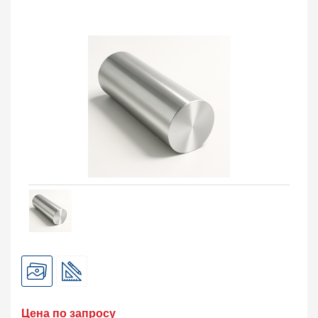
Балка двутавровая
105
Балка тавровая
133
Швеллер
95
Уголок
408
Заказать в 1 клик
Цена по запросу