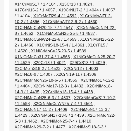
X14CrMoS17 / 1.4104
,
X15Cr13 / 1.4024
,
X17CrNi16-2 / 1.4057
,
X19CrNi17-2 / 1.4044 / 1.4057
/ 1.4104
,
X1CrMoTi29-4 / 1.4592
,
X1CrNiMoAlTi12-
10-2 / 1.4596
,
X1CrNiMoAlTi12-9-2 / 1.4530
,
X1CrNiMoCuN20-18-7 / 1.4547
,
X1CrNiMoCuN24-22-
8 / 1.4652
,
X1CrNiMoCuN25-25-5 / 1.4537
,
X1CrNiMoCuNW24-22-6 / 1.4659
,
X1CrNiMoN25-22-
2 / 1.4466
,
X1CrNiSi18-15-4 / 1.4361
,
X1CrTi15 /
1.4520
,
X1NiCrMoCu25-20-5 / 1.4539
,
X1NiCrMoCu31-27-4 / 1.4563
,
X1NiCrMoCuN25-20-7
/ 1.4529
,
X20Cr13 / 1.4021
,
X29CrS13 / 1.4029
,
X2CrMoTiS18-2 / 1.4523
,
X2CrNi12 / 1.4003
,
X2CrNi18-9 / 1.4307
,
X2CrNi19-11 / 1.4306
,
X2CrNiMnMoN25-18-6-5 / 1.4565
,
X2CrNiMo17-12-2
/ 1.4404
,
X2CrNiMo17-12-3 / 1.4432
,
X2CrNiMo18-
14-3 / 1.4435
,
X2CrNiMo18-15-4 / 1.4438
,
X2CrNiMoCuN25-6-3 / 1.4507
,
X2CrNiMoCuS17-10-2
/ 1.4598
,
X2CrNiMoCuWN25-7-4 / 1.4501
,
X2CrNiMoN17-11-2 / 1.4406
,
X2CrNiMoN17-13-3 /
1.4429
,
X2CrNiMoN17-13-5 / 1.4439
,
X2CrNiMoN22-
5-3 / 1.4462
,
X2CrNiMoN25-7-4 / 1.4410
,
X2CrNiMoN29-7-2 / 1.4477
,
X2CrNiMoSi18-5-3 /