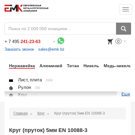
Togg
+
7 495
241-23-63
0
Воспользуйтесь каталогом, положите товар в корзину и оформите заказ.
Заказать звонок
sales@emk.bz
ый
Нержавейка
Алюминий
Титан
Никель
Медь-никель
Лист, плита
2666
Рулон
250
Еще
Круг
1751
Квадрат
523
Полоса
857
Главная
Круг
Круг (пруток) 5мм EN 10088-3
Шестигранник
205
Проволока
45
Круг (пруток) 5мм EN 10088-3
Поковка
48