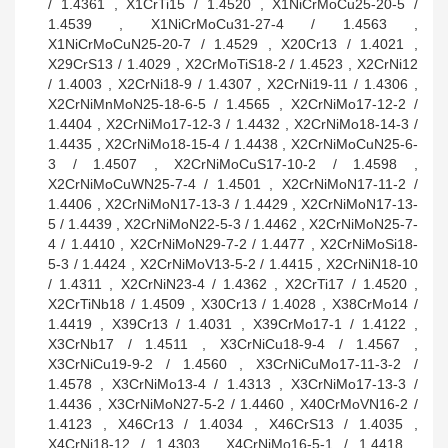
/ 1.4361 , X1CrTi15 / 1.4520 , X1NiCrMoCu25-20-5 /
1.4539 , X1NiCrMoCu31-27-4 / 1.4563 ,
X1NiCrMoCuN25-20-7 / 1.4529 , X20Cr13 / 1.4021 ,
X29CrS13 / 1.4029 , X2CrMoTiS18-2 / 1.4523 , X2CrNi12
/ 1.4003 , X2CrNi18-9 / 1.4307 , X2CrNi19-11 / 1.4306 ,
X2CrNiMnMoN25-18-6-5 / 1.4565 , X2CrNiMo17-12-2 /
1.4404 , X2CrNiMo17-12-3 / 1.4432 , X2CrNiMo18-14-3 /
1.4435 , X2CrNiMo18-15-4 / 1.4438 , X2CrNiMoCuN25-6-
3 / 1.4507 , X2CrNiMoCuS17-10-2 / 1.4598 ,
X2CrNiMoCuWN25-7-4 / 1.4501 , X2CrNiMoN17-11-2 /
1.4406 , X2CrNiMoN17-13-3 / 1.4429 , X2CrNiMoN17-13-
5 / 1.4439 , X2CrNiMoN22-5-3 / 1.4462 , X2CrNiMoN25-7-
4 / 1.4410 , X2CrNiMoN29-7-2 / 1.4477 , X2CrNiMoSi18-
5-3 / 1.4424 , X2CrNiMoV13-5-2 / 1.4415 , X2CrNiN18-10
/ 1.4311 , X2CrNiN23-4 / 1.4362 , X2CrTi17 / 1.4520 ,
X2CrTiNb18 / 1.4509 , X30Cr13 / 1.4028 , X38CrMo14 /
1.4419 , X39Cr13 / 1.4031 , X39CrMo17-1 / 1.4122 ,
X3CrNb17 / 1.4511 , X3CrNiCu18-9-4 / 1.4567 ,
X3CrNiCu19-9-2 / 1.4560 , X3CrNiCuMo17-11-3-2 /
1.4578 , X3CrNiMo13-4 / 1.4313 , X3CrNiMo17-13-3 /
1.4436 , X3CrNiMoN27-5-2 / 1.4460 , X40CrMoVN16-2 /
1.4123 , X46Cr13 / 1.4034 , X46CrS13 / 1.4035 ,
X4CrNi18-12 / 1.4303 , X4CrNiMo16-5-1 / 1.4418 ,