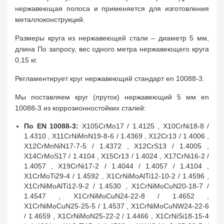
нержавеющая полоса и применяется для изготовления
металлоконструкций.
Размеры круга из нержавеющей стали – диаметр 5 мм,
длина По запросу, вес одного метра нержавеющего круга
0,15 кг.
Регламентирует круг нержавеющий стандарт en 10088-3.
Мы поставляем круг (пруток) нержавеющий 5 мм en
10088-3 из коррозионностойких сталей:
По EN 10088-3:
X105CrMo17 / 1.4125 , X10CrNi18-8 /
1.4310 , X11CrNiMnN19-8-6 / 1.4369 , X12Cr13 / 1.4006 ,
X12CrMnNiN17-7-5 / 1.4372 , X12CrS13 / 1.4005 ,
X14CrMoS17 / 1.4104 , X15Cr13 / 1.4024 , X17CrNi16-2 /
1.4057 , X19CrNi17-2 / 1.4044 / 1.4057 / 1.4104 ,
X1CrMoTi29-4 / 1.4592 , X1CrNiMoAlTi12-10-2 / 1.4596 ,
X1CrNiMoAlTi12-9-2 / 1.4530 , X1CrNiMoCuN20-18-7 /
1.4547 , X1CrNiMoCuN24-22-8 / 1.4652 ,
X1CrNiMoCuN25-25-5 / 1.4537 , X1CrNiMoCuNW24-22-6
/ 1.4659 , X1CrNiMoN25-22-2 / 1.4466 , X1CrNiSi18-15-4