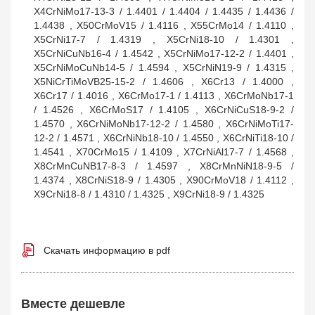
X4CrNiMo17-13-3 / 1.4401 / 1.4404 / 1.4435 / 1.4436 /
1.4438 , X50CrMoV15 / 1.4116 , X55CrMo14 / 1.4110 ,
X5CrNi17-7 / 1.4319 , X5CrNi18-10 / 1.4301 ,
X5CrNiCuNb16-4 / 1.4542 , X5CrNiMo17-12-2 / 1.4401 ,
X5CrNiMoCuNb14-5 / 1.4594 , X5CrNiN19-9 / 1.4315 ,
X5NiCrTiMoVB25-15-2 / 1.4606 , X6Cr13 / 1.4000 ,
X6Cr17 / 1.4016 , X6CrMo17-1 / 1.4113 , X6CrMoNb17-1
/ 1.4526 , X6CrMoS17 / 1.4105 , X6CrNiCuS18-9-2 /
1.4570 , X6CrNiMoNb17-12-2 / 1.4580 , X6CrNiMoTi17-
12-2 / 1.4571 , X6CrNiNb18-10 / 1.4550 , X6CrNiTi18-10 /
1.4541 , X70CrMo15 / 1.4109 , X7CrNiAl17-7 / 1.4568 ,
X8CrMnCuNB17-8-3 / 1.4597 , X8CrMnNiN18-9-5 /
1.4374 , X8CrNiS18-9 / 1.4305 , X90CrMoV18 / 1.4112 ,
X9CrNi18-8 / 1.4310 / 1.4325 , X9CrNi18-9 / 1.4325
Скачать информацию в pdf
Вместе дешевле