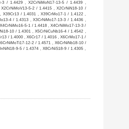
3 / 1.4429 , X2CrNiMoN17-13-5 / 1.4439 ,
 X2CrNiMoV13-5-2 / 1.4415 , X2CrNiN18-10 /
 , X39Cr13 / 1.4031 , X39CrMo17-1 / 1.4122 ,
o13-4 / 1.4313 , X3CrNiMo17-13-3 / 1.4436 ,
 X4CrNiMo16-5-1 / 1.4418 , X4CrNiMo17-13-3 /
Ni18-10 / 1.4301 , X5CrNiCuNb16-4 / 1.4542 ,
13 / 1.4000 , X6Cr17 / 1.4016 , X6CrMo17-1 /
6CrNiMoTi17-12-2 / 1.4571 , X6CrNiNb18-10 /
nNiN18-9-5 / 1.4374 , X8CrNiS18-9 / 1.4305 ,