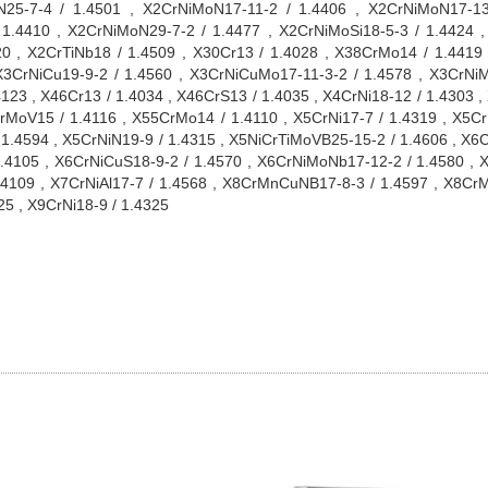
5-7-4 / 1.4501 , X2CrNiMoN17-11-2 / 1.4406 , X2CrNiMoN17-13-
1.4410 , X2CrNiMoN29-7-2 / 1.4477 , X2CrNiMoSi18-5-3 / 1.4424 ,
20 , X2CrTiNb18 / 1.4509 , X30Cr13 / 1.4028 , X38CrMo14 / 1.4419
X3CrNiCu19-9-2 / 1.4560 , X3CrNiCuMo17-11-3-2 / 1.4578 , X3CrNiM
23 , X46Cr13 / 1.4034 , X46CrS13 / 1.4035 , X4CrNi18-12 / 1.4303 ,
0CrMoV15 / 1.4116 , X55CrMo14 / 1.4110 , X5CrNi17-7 / 1.4319 , X5Cr
.4594 , X5CrNiN19-9 / 1.4315 , X5NiCrTiMoVB25-15-2 / 1.4606 , X6Cr
.4105 , X6CrNiCuS18-9-2 / 1.4570 , X6CrNiMoNb17-12-2 / 1.4580 , X
.4109 , X7CrNiAl17-7 / 1.4568 , X8CrMnCuNB17-8-3 / 1.4597 , X8CrM
25 , X9CrNi18-9 / 1.4325