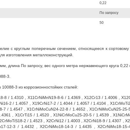
0,22
По запросу
50
делие с круглым поперечным сечением, относящееся к сортовому
ля изготовления металлоконструкций.
м, длина По запросу, вес одного метра нержавеющего круга 0,22 к
88-3.
 10088-3 из коррозионностойких сталей:
-8 / 1.4310 , X11CrNiMnN19-8-6 / 1.4369 , X12Cr13 / 1.4006 , X12
16-2 / 1.4057 , X19CrNi17-2 / 1.4044 / 1.4057 / 1.4104 , X1CrMoTi2
8-7 / 1.4547 , X1CrNiMoCuN24-22-8 / 1.4652 , X1CrNiMoCuN25-25-5
1.4361 , X1CrTi15 / 1.4520 , X1NiCrMoCu25-20-5 / 1.4539 , X1NiCr
X2CrMoTiS18-2 / 1.4523 , X2CrNi12 / 1.4003 , X2CrNi18-9 / 1.4307 , 
17-12-3 / 1.4432 , X2CrNiMo18-14-3 / 1.4435 , X2CrNiMo18-15-