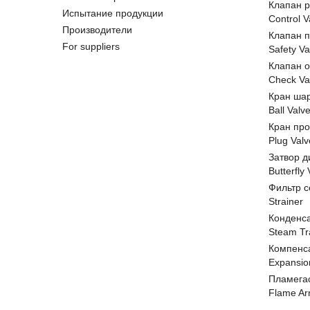
Клапан 
Испытание продукции
Control V
Производители
Клапан 
For suppliers
Safety Va
Клапан 
Check Va
Кран ша
Ball Valv
Кран пр
Plug Valv
Затвор д
Butterfly
Фильтр с
Strainer
Конденс
Steam Tr
Компенс
Expansio
Пламега
Flame Ar