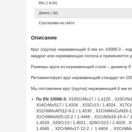
Вес 1 м (кг)
Длина, l (м)
Сортировка на сайте
Описание
Круг (пруток) нержавеющий 6 мм en 10088-3 - из
квадрат или нержавеющая полоса и применяется д
Размеры круга из нержавеющей стали – диаметр 6 м
Регламентирует круг нержавеющий стандарт en 100
Мы поставляем круг (пруток) нержавеющий 6 мм en
По EN 10088-3:
X105CrMo17 / 1.4125 , X10CrNi18
X14CrMoS17 / 1.4104 , X15Cr13 / 1.4024 , X17CrNi
X1CrNiMoAlTi12-9-2 / 1.4530 , X1CrNiMoCuN20-1
X1CrNiMoN25-22-2 / 1.4466 , X1CrNiSi18-15-4 / 
1.4529 , X20Cr13 / 1.4021 , X29CrS13 / 1.4029 , 
1.4565 , X2CrNiMo17-12-2 / 1.4404 , X2CrNiMo