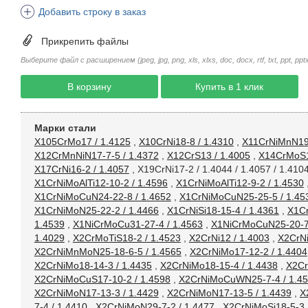
Добавить строку в заказ
Прикрепить файлы
Выберите файл с расширением (jpeg, jpg, png, xls, xlxs, doc, docx, rtf, txt, ppt, pptx, 
В корзину
Купить в 1 клик
Марки стали
X105CrMo17 / 1.4125
,
X10CrNi18-8 / 1.4310
,
X11CrNiMnN19-
X12CrMnNiN17-7-5 / 1.4372
,
X12CrS13 / 1.4005
,
X14CrMoS1
X17CrNi16-2 / 1.4057
,
X19CrNi17-2 / 1.4044 / 1.4057 / 1.410
X1CrNiMoAlTi12-10-2 / 1.4596
,
X1CrNiMoAlTi12-9-2 / 1.4530
X1CrNiMoCuN24-22-8 / 1.4652
,
X1CrNiMoCuN25-25-5 / 1.45
X1CrNiMoN25-22-2 / 1.4466
,
X1CrNiSi18-15-4 / 1.4361
,
X1Cr
1.4539
,
X1NiCrMoCu31-27-4 / 1.4563
,
X1NiCrMoCuN25-20-7 
1.4029
,
X2CrMoTiS18-2 / 1.4523
,
X2CrNi12 / 1.4003
,
X2CrNi
X2CrNiMnMoN25-18-6-5 / 1.4565
,
X2CrNiMo17-12-2 / 1.4404
X2CrNiMo18-14-3 / 1.4435
,
X2CrNiMo18-15-4 / 1.4438
,
X2Cr
X2CrNiMoCuS17-10-2 / 1.4598
,
X2CrNiMoCuWN25-7-4 / 1.4
X2CrNiMoN17-13-3 / 1.4429
,
X2CrNiMoN17-13-5 / 1.4439
,
X
7-4 / 1.4410
,
X2CrNiMoN29-7-2 / 1.4477
,
X2CrNiMoSi18-5-3 