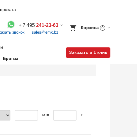
проката
+
7 495
241-23-63
Корзина
0
казать звонок
sales@emk.bz
Воспользуйтесь каталогом, положите товар в корзину и оформите заказ.
ки
Заказать в 1 клик
Бронза
м =
т