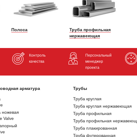
Полоса
Труба профильная
нержавеющая
Контроль
Персональный
качества
менеджер
проекта
оводная арматура
Трубы
а
Труба круглая
ve
Труба круглая нержавеющая
а ножевая
Труба профильная
e Valve
Труба профильная нержавеющ
запорный
Труба плакированная
lve
Труба футерованная