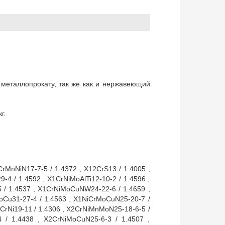
 металлопрокату, так же как и нержавеющий
г.
CrMnNiN17-7-5 / 1.4372 , X12CrS13 / 1.4005 ,
9-4 / 1.4592 , X1CrNiMoAlTi12-10-2 / 1.4596 ,
 / 1.4537 , X1CrNiMoCuNW24-22-6 / 1.4659 ,
MoCu31-27-4 / 1.4563 , X1NiCrMoCuN25-20-7 /
X2CrNi19-11 / 1.4306 , X2CrNiMnMoN25-18-6-5 /
4 / 1.4438 , X2CrNiMoCuN25-6-3 / 1.4507 ,