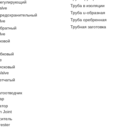
регулирующий
Труба в изоляции
alve
Труба u-образная
предохранительный
Труба оребренная
lve
Трубная заготовка
обратный
lve
ровой
e
обковый
e
исковый
 Valve
етчатый
атоотводчик
ap
атор
n Joint
ситель
rester