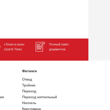
«Точно в срок»
Полный пакет
(Just In Time)
документов
Фитинги
Отвод
Тройник
Переход
ая
Переход ниппельный
Ниппель
Крестовина