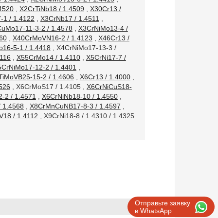
.4520
,
X2CrTiNb18 / 1.4509
,
X30Cr13 /
1 / 1.4122
,
X3CrNb17 / 1.4511
,
uMo17-11-3-2 / 1.4578
,
X3CrNiMo13-4 /
60
,
X40CrMoVN16-2 / 1.4123
,
X46Cr13 /
16-5-1 / 1.4418
,
X4CrNiMo17-13-3 /
116
,
X55CrMo14 / 1.4110
,
X5CrNi17-7 /
5CrNiMo17-12-2 / 1.4401
,
TiMoVB25-15-2 / 1.4606
,
X6Cr13 / 1.4000
,
526
,
X6CrMoS17 / 1.4105
,
X6CrNiCuS18-
-2 / 1.4571
,
X6CrNiNb18-10 / 1.4550
,
/ 1.4568
,
X8CrMnCuNB17-8-3 / 1.4597
,
18 / 1.4112
,
X9CrNi18-8 / 1.4310 / 1.4325
Отправьте заявку
в WhatsApp