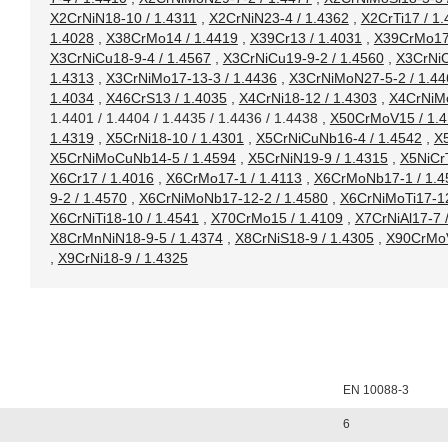
X2CrNiN18-10 / 1.4311
,
X2CrNiN23-4 / 1.4362
,
X2CrTi17 / 1
1.4028
,
X38CrMo14 / 1.4419
,
X39Cr13 / 1.4031
,
X39CrMo17-
X3CrNiCu18-9-4 / 1.4567
,
X3CrNiCu19-9-2 / 1.4560
,
X3CrNiC
1.4313
,
X3CrNiMo17-13-3 / 1.4436
,
X3CrNiMoN27-5-2 / 1.44
1.4034
,
X46CrS13 / 1.4035
,
X4CrNi18-12 / 1.4303
,
X4CrNiMo
1.4401 / 1.4404 / 1.4435 / 1.4436 / 1.4438
,
X50CrMoV15 / 1.4
1.4319
,
X5CrNi18-10 / 1.4301
,
X5CrNiCuNb16-4 / 1.4542
,
X
X5CrNiMoCuNb14-5 / 1.4594
,
X5CrNiN19-9 / 1.4315
,
X5NiCr
X6Cr17 / 1.4016
,
X6CrMo17-1 / 1.4113
,
X6CrMoNb17-1 / 1.4
9-2 / 1.4570
,
X6CrNiMoNb17-12-2 / 1.4580
,
X6CrNiMoTi17-12
X6CrNiTi18-10 / 1.4541
,
X70CrMo15 / 1.4109
,
X7CrNiAl17-7 
X8CrMnNiN18-9-5 / 1.4374
,
X8CrNiS18-9 / 1.4305
,
X90CrMoV
,
X9CrNi18-9 / 1.4325
EN 10088-3
6