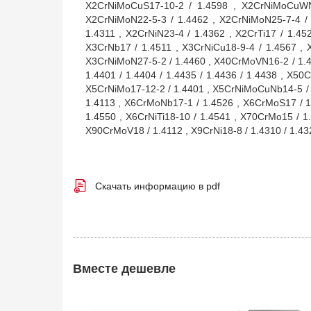
X2CrNiMoCuS17-10-2 / 1.4598 , X2CrNiMoCuWN2
X2CrNiMoN22-5-3 / 1.4462 , X2CrNiMoN25-7-4 / 
1.4311 , X2CrNiN23-4 / 1.4362 , X2CrTi17 / 1.45
X3CrNb17 / 1.4511 , X3CrNiCu18-9-4 / 1.4567 , 
X3CrNiMoN27-5-2 / 1.4460 , X40CrMoVN16-2 / 1.41
1.4401 / 1.4404 / 1.4435 / 1.4436 / 1.4438 , X5
X5CrNiMo17-12-2 / 1.4401 , X5CrNiMoCuNb14-5 / 1
1.4113 , X6CrMoNb17-1 / 1.4526 , X6CrMoS17 / 1
1.4550 , X6CrNiTi18-10 / 1.4541 , X70CrMo15 / 1
X90CrMoV18 / 1.4112 , X9CrNi18-8 / 1.4310 / 1.43
Скачать информацию в pdf
Вместе дешевле